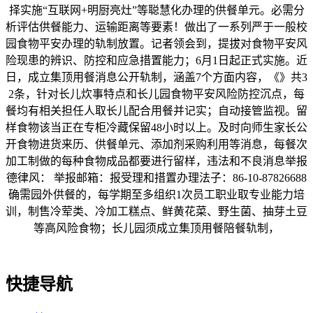
择实施“互联网+明厨亮灶”等聪慧化办理的供餐单元。必需分
析评估供餐能力、运输距离等要素！做出了一系列严于一般校
园食物平安办理的轨制放置。记者领会到，提拔对食物平安风
险现患的辨识、防控和应急措置能力；6月1日起正式实施。近
日，成立集顶用餐消息公开轨制，涵盖7个方面内容，《》共3
2条，针对长儿炊事特点和长儿园食物平安风险防控沉点，每
餐均有相关担任人取长儿配合用餐并记实；自动接管监视。留
样食物该当正在专柜冷藏保留48小时以上。及时向师生家长公
开食物进货来历、供餐单元、添加剂采购利用等消息，每餐次
加工制做的每种食物成品都要进行留样，违法和不良消息举报
德律风： 举报邮箱：报受理和措置办理法子：86-10-87826688
确需园外供餐的，每学期至多组织1次员工职业取专业能力培
训，制售冷荤类、冷加工糕点、鲜黄花菜、野生菌、抽芽土豆
等高风险食物；长儿园须成立集顶用餐陪餐轨制，
快捷导航