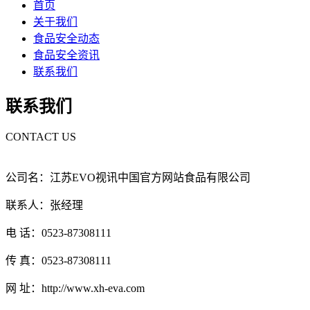
首页
关于我们
食品安全动态
食品安全资讯
联系我们
联系我们
CONTACT US
公司名：江苏EVO视讯中国官方网站食品有限公司
联系人：张经理
电 话：0523-87308111
传 真：0523-87308111
网 址：http://www.xh-eva.com