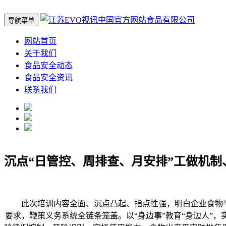
导航菜单
网站首页
关于我们
食品安全动态
食品安全资讯
联系我们
沉点“日管控、周排查、月安排”工做机制
此次培训内容全面、沉点凸起、指点性强，明白企业食物平安
要求，鞭策义务系统全链条笼盖。以“身边事”教育“身边人”