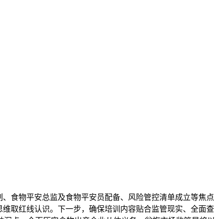
制、食物平安总监及食物平安员配备、风险管控清单成立等焦点
线思维取红线认识。下一步，确保培训内容贴合监管现实、全面查