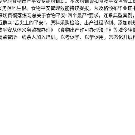
度全旗食物出产平安专题培训班。本次培训紧扣食物平安监督工
体义务落地生根、食物平安管理效能持续提拔，为及格颁布毕业证
深切贯彻落练习总关于食物平安“四个最严”要求，连系典型案例
近群众“舌尖上的平安”。原料采购检验、出产过程节制、添加剂
物平安从体义务监视办理》《食物出产许可办理法子》等法令律例
场监管所一线余人加入培训。以考促学、以学促用。常态化开展