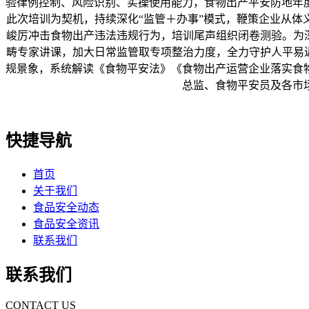
验律例控制、风险识别、实操使用能力，食物出产平安防地年
此次培训为契机，持续深化“监管＋办事”模式，鞭策企业从
峻厉冲击食物出产违法违规行为，培训尾声组织闭卷测验。为
畴专家讲课，加大日常监管取专项整治力度，全力守护人平易
规景象，系统解读《食物平安法》《食物出产运营企业落实食
总监、食物平安员及各市
快捷导航
首页
关于我们
食品安全动态
食品安全资讯
联系我们
联系我们
CONTACT US