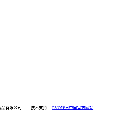
讯中国官方网站食品有限公司 技术支持：
EVO视讯中国官方网站