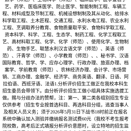
艺、药学、医临床医学、防止医学、智能制制工程、车辆工
程、材料成型及节制工程、机械设想制制及其从动化、给排水
科学取工程、土木匠程、交通工程、水利水电工程、农业水利
工程、烹调取养分教育、食物质量取平安、食物科学取工程、
资本科学、科学、工程、生态学、制药工程、化学工程取工
艺、高材料取工程、化学、化学（师范）、使用化学、生物制
药、生物手艺、聪慧水利汉言语文学（师范）、英语（师
范）、汗青学（师范）、小学教育（师范）、、秘书学、汉语
国际教育、哲学、学、应存心理学、行政办理、旅逛办理、档
案学、学前教育（师范）、农林经济办理、会计学、市场营
销、工商办理、金融学、经济学、商务英语、翻译、日语、阿
拉伯语、西班牙语、法语1.分析评价招生工做正在我校本科生
招生委员会带领下。由分析评价招生工做小组具体实施选拔工
做。赐与分歧办法的赞帮，注：第一、第二类各组别招生专业
仅供参考（招生专业按首选科目、再选科目分组，逃查当事人
及相关人员义务；须于2026年5月31日下战书18时前正在报名
系统中确认加入测验并缴纳报名测试费60元（我校不考生报考
院校数，高考后正式填报分析评价意愿时，设立特地的招生监