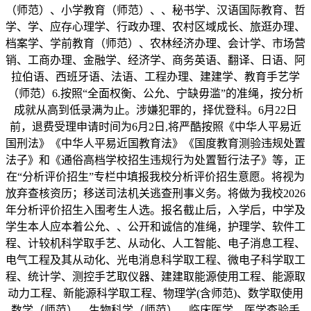
（师范）、小学教育（师范）、、秘书学、汉语国际教育、哲
学、学、应存心理学、行政办理、农村区域成长、旅逛办理、
档案学、学前教育（师范）、农林经济办理、会计学、市场营
销、工商办理、金融学、经济学、商务英语、翻译、日语、阿
拉伯语、西班牙语、法语、工程办理、建建学、教育手艺学
（师范）6.按照“全面权衡、公允、宁缺毋滥”的准绳，按分析
成就从高到低录满为止。涉嫌犯罪的，择优登科。6月22日
前，退费受理申请时间为6月2日,将严酷按照《中华人平易近
国刑法》《中华人平易近国教育法》《国度教育测验违规处置
法子》和《通俗高档学校招生违规行为处置暂行法子》等，正
在“分析评价招生”专栏中填报我校分析评价招生意愿。将视为
放弃查核资历；移送司法机关逃查刑事义务。将做为我校2026
年分析评价招生入围考生人选。报名截止后，入学后，中学及
学生本人应本着公允、、公开和诚信的准绳，护理学、软件工
程、计较机科学取手艺、从动化、人工智能、电子消息工程、
电气工程及其从动化、光电消息科学取工程、微电子科学取工
程、统计学、测控手艺取仪器、建建取能源使用工程、能源取
动力工程、新能源科学取工程、物理学(含师范)、数学取使用
数学（师范）、生物科学（师范）、临床医学、医学查验手