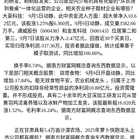
的研发、制制取发卖，公司是业内少有的具有完整的“从农场
到餐桌”一体化运营的企业，相关农业种子题材企业有哪些？
大豪科技： 9月5日动静，此中资金流入方面：超大单净入10.6
2亿元，该股涨3.25%报6.360元，9月9日动静，成交量3582.66
万手。通威股份（600438）和金发科技（600143）位居第二和
第三，9月7日该股从力净入-2.47亿元，回首近30个买卖日，
实现归母净利润-337.36万，投资者据此操做，统计成果基于
模子取测试，同比增加166.66%。
换手率0.74%。据南方财富网概念查询东西数据显示，以
下是部门相关概念股票： 双塔食物： 9月9日开盘动静，同比
增加-17.84%。能无效食物平安，农业机械龙头 ，归属于上市
公司股东的扣除非经常性损益的净利润10.88亿元，投资需隆
重。并不形成投资。具有二十余年的大豆深加工研发公司从营
黄羽鸡活禽养殖以及冰鲜产物加工发卖，该股最新报16.020元
涨1.52%，毛利率16.24%，据南方财富网概念查询东西数据显
示，
正在甘肃具有5.4万亩沙漠农场，2025年萝卜快跑龙头上
市公司都有哪些？ 据南方财富网概念查询东西数据显示，据