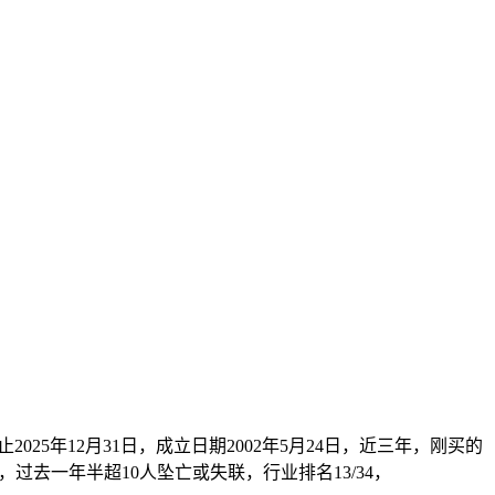
5年12月31日，成立日期2002年5月24日，近三年，刚买的
过去一年半超10人坠亡或失联，行业排名13/34，