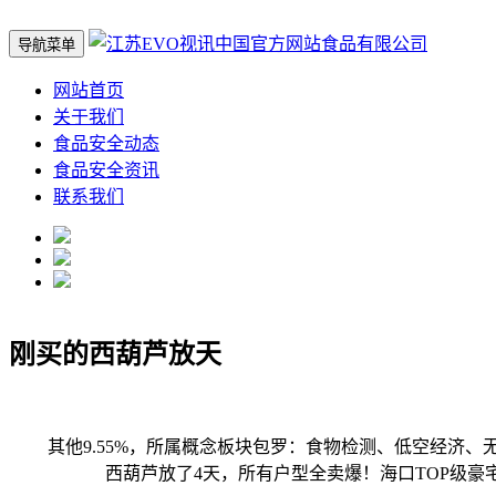
导航菜单
网站首页
关于我们
食品安全动态
食品安全资讯
联系我们
刚买的西葫芦放天
其他9.55%，所属概念板块包罗：食物检测、低空经济、无人机
西葫芦放了4天，所有户型全卖爆！海口TOP级豪宅