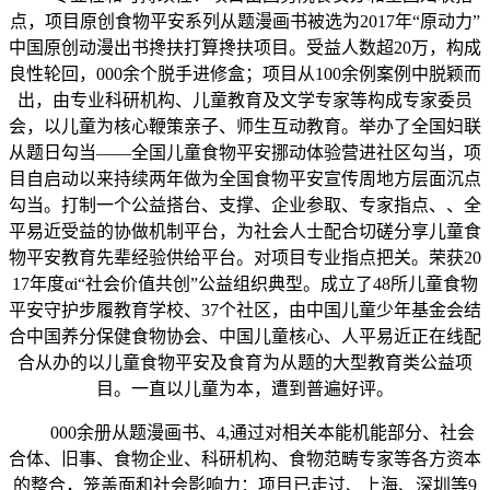
点，项目原创食物平安系列从题漫画书被选为2017年“原动力”
中国原创动漫出书搀扶打算搀扶项目。受益人数超20万，构成
良性轮回，000余个脱手进修盒；项目从100余例案例中脱颖而
出，由专业科研机构、儿童教育及文学专家等构成专家委员
会，以儿童为核心鞭策亲子、师生互动教育。举办了全国妇联
从题日勾当——全国儿童食物平安挪动体验营进社区勾当，项
目自启动以来持续两年做为全国食物平安宣传周地方层面沉点
勾当。打制一个公益搭台、支撑、企业参取、专家指点、、全
平易近受益的协做机制平台，为社会人士配合切磋分享儿童食
物平安教育先辈经验供给平台。对项目专业指点把关。荣获20
17年度αi“社会价值共创”公益组织典型。成立了48所儿童食物
平安守护步履教育学校、37个社区，由中国儿童少年基金会结
合中国养分保健食物协会、中国儿童核心、人平易近正在线配
合从办的以儿童食物平安及食育为从题的大型教育类公益项
目。一直以儿童为本，遭到普遍好评。
000余册从题漫画书、4,通过对相关本能机能部分、社会
合体、旧事、食物企业、科研机构、食物范畴专家等各方资本
的整合，笼盖面和社会影响力：项目已走过、上海、深圳等9