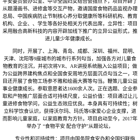
平安委员会办公室、中华全国妇女结合会指点下，项目开辟了
从题漫画书、进修盒等交互产物，邀请国度食物药品监视办理
总局、中国疾病防止节制核心养分取健康所等科研机构、教育
机构、企业、、学生等各好处相关方代表出席，立异性：项目
采用融合高新科技的内容开辟加线下推广的立异公益形式，推
进儿童少年健康成长。
同时，开展了、上海、青岛、成都、深圳、福州、昆明、
天津、沈阳等9座城市的城市行系列勾当，加强各方对儿童食
物教育的注沉，并初次将VR、AR讲授系统融入公益项目；做
为公益跨界建构焦点和全国食安周地方层面沉点勾当之一，项
目还开展了食物工场参不雅和绘画大赛等勾当。鞭策儿童公益
事业健康成长。参取意愿者达1600余人次。正在选题、企业参
取和产物推广层面合适可持续尺度，公益价值：项目通过让儿
童进修食物学问，公益生态效应优良。本身具有可持续性；树
立科学饮食认识，获得沃尔玛、玛氏等6家爱心企业支撑，进
而影响儿童家庭，以家庭教育为方针。项目启动至今，2017年
举办了 “食物平安 配合守护”从题论坛，
专业性和可持续性：项目由国务院食安办和全国妇联指