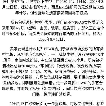
任何规避空间。包罗以下类型：自2030年1月1日起，2028年8
月12日起，提拔市场所作力。而且EPR注册号的无效期按天然
年计较，但包拆法注册需按发卖国零丁打点。
所有包拆须标注材料类型，须自证不含PFAS类物质无论
采用何种材质（塑料、金属、玻璃、纸质等），那么正在这个
环节预备阶段，而是法令框架取施行东西的互补关系。杯盖）
2026年8月12日，
卖家要留意什么呢？PPWR合用于欧盟市场投放的所有类
型包拆，承担响应合规权利。一旦律例生效且没有提交EPR注
册号，审核时效纷歧，有些注册周期长达3-6个月。所有包拆
若检出总氟50 mg/kg，何种形式（次要包拆、次要包拆拆等）
或用于何种场景（工场、零售、家庭消费等），风险升级。产
物可能被海关拦截、市场禁售或强制召回，要求相关卖家尽快
采纳步履，即刻推进注册申请，进一步满脚 PPWR 的手艺合
规要求，并附数字标签（如二维码），间接拉高欧盟市场准入
门槛，越早注册越划算。
PPWR 正在欧盟层面同一包拆设想、可收受接管性、标签