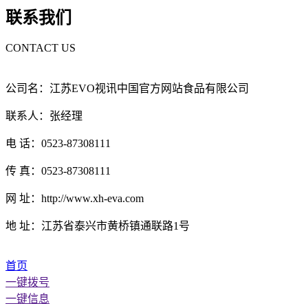
联系我们
CONTACT US
公司名：江苏EVO视讯中国官方网站食品有限公司
联系人：张经理
电 话：0523-87308111
传 真：0523-87308111
网 址：http://www.xh-eva.com
地 址：江苏省泰兴市黄桥镇通联路1号
首页
一键拨号
一键信息