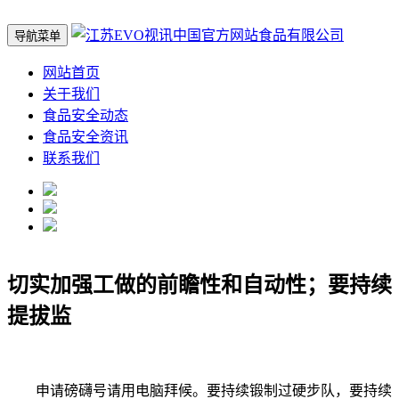
导航菜单
网站首页
关于我们
食品安全动态
食品安全资讯
联系我们
切实加强工做的前瞻性和自动性；要持续
提拔监
申请磅礴号请用电脑拜候。要持续锻制过硬步队，要持续