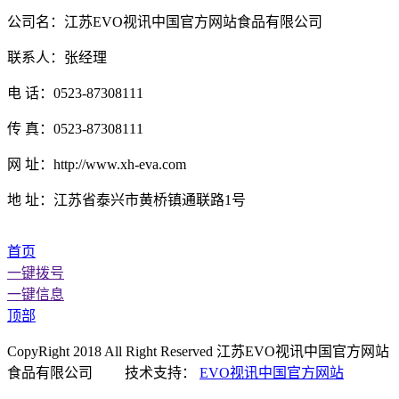
公司名：江苏EVO视讯中国官方网站食品有限公司
联系人：张经理
电 话：0523-87308111
传 真：0523-87308111
网 址：http://www.xh-eva.com
地 址：江苏省泰兴市黄桥镇通联路1号
首页
一键拨号
一键信息
顶部
CopyRight 2018 All Right Reserved 江苏EVO视讯中国官方网站
食品有限公司 技术支持：
EVO视讯中国官方网站