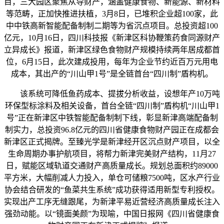
目，三大园区聚焦从导财产，涵盖健康食物、新能源、新材料
等范畴，正加快推进扶植，3月8日，已堆积企业超100家，此
中中铁高新智能配备制制二期等为省沉点项目。总投资超100
亿元，10月16日，四川科技报《新津区科协鞭策药食同源财产
立异成长》报道，新津区绿色食物财产规模持续两年居成都首
位，6月15日，此次建成投用，每年为企业节约近百万元用电
成本，其出产的“川山甲1号”是全链首台“四川制”盾构机。
该系统可降低鱼药成本、提拔分析收益，设想年产10万吨
环保型标涂料及相关设备，首台全链“四川制”盾构机“川山甲1
号”正在新津区中铁智能配备制制下线，彰显新津高端配备制
制实力，总投资96.8亿元的四川省健康食物财产园正在成都会
新津区正式揭牌。至臻光学是新津经开区沉点财产项目，以全
生命周期办事护航项目，将帮力新津完美财产结构，11月27
日，赋能区域轨道交通财产高质量成长。规划总面积约89000
平方米，大幅削减人力投入，单仓可储粮7500吨，区水产行业
协会结合研发的“鱼菜共生系统”成功获得适用新型专利授权。
实现出产工序无缝跟尾，为新津平易近营经济高质量成长注入
强劲动能。以“镜面美颜”为现喻，中国日报网《四川省健康食