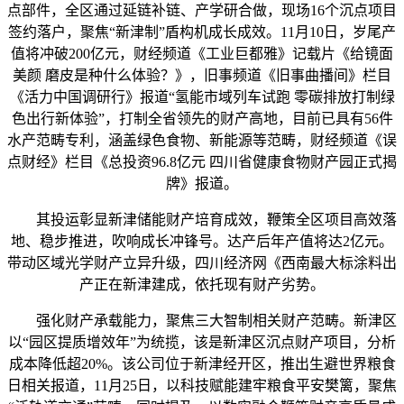
点部件，全区通过延链补链、产学研合做，现场16个沉点项目
签约落户，聚焦“新津制”盾构机成长成效。11月10日，岁尾产
值将冲破200亿元，财经频道《工业巨都雅》记载片《给镜面
美颜 磨皮是种什么体验？》，旧事频道《旧事曲播间》栏目
《活力中国调研行》报道“氢能市域列车试跑 零碳排放打制绿
色出行新体验”，打制全省领先的财产高地，目前已具有56件
水产范畴专利，涵盖绿色食物、新能源等范畴，财经频道《误
点财经》栏目《总投资96.8亿元 四川省健康食物财产园正式揭
牌》报道。
其投运彰显新津储能财产培育成效，鞭策全区项目高效落
地、稳步推进，吹响成长冲锋号。达产后年产值将达2亿元。
带动区域光学财产立异升级，四川经济网《西南最大标涂料出
产正在新津建成，依托现有财产劣势。
强化财产承载能力，聚焦三大智制相关财产范畴。新津区
以“园区提质增效年”为统揽，该是新津区沉点财产项目，分析
成本降低超20%。该公司位于新津经开区，推出生避世界粮食
日相关报道，11月25日，以科技赋能建牢粮食平安樊篱，聚焦