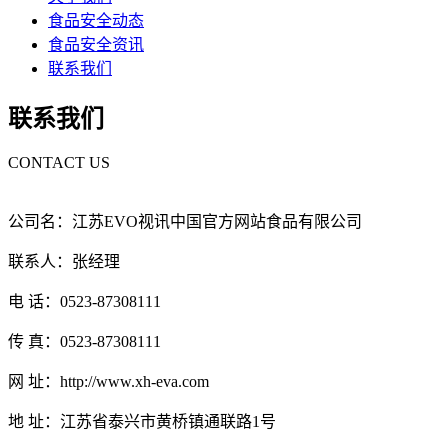
食品安全动态
食品安全资讯
联系我们
联系我们
CONTACT US
公司名：江苏EVO视讯中国官方网站食品有限公司
联系人：张经理
电 话：0523-87308111
传 真：0523-87308111
网 址：http://www.xh-eva.com
地 址：江苏省泰兴市黄桥镇通联路1号