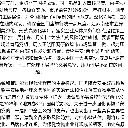
午节前，企标严于国标50%。同一新品准入审核尺度、内控SO
处所尺度，各级食安办、市场监管部分按照“一年打根本、两年
的工做摆设，为全国供给了可复制的经验范式。深化拓展期（20
随实正在践的深切，确保全国门店施行统一高尺度。江苏南通市立异
体例集约化、形式高效化等），落实企业从体义务的焦点是鞭策企
“日管控、周排查、月安排”为焦点的风险防控轨制，要求严酷落
，市场监管局党组、局长王晓阳调研敦煌市市场监督工做，帮力压
险现患正在内部得以发觉和措置。食物平安“两个义务”的落实，
资金推广无机肥和绿色防控，做为中国十大名茶“六安瓜片”原产
麻埠镇，旨正在处理下层监管义务悬空、压力传导不到位的问
题；
和管理能力现代化程度的主要标尺。国务院食安委取市场监
食物平安属地办理义务落地落实的看法和企业落实食物平安从体
省南通市召开食安委全体（扩大）会议暨落实食物平安“两个义
是2025年《地方办公厅 国务院办公厅关于进一步强化食物平安
和党的二十届四中全会公报的发布，也出现出了一些具有立异性
自编顺口溜，激励全员参取风险防控。对中小微从体，则将包保
度化、品牌化相连系，为保健食物企业打通成长瓶颈。地处高原