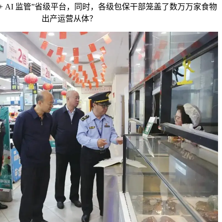
+ AI 监管”省级平台，同时，各级包保干部笼盖了数万万家食物
出产运营从体？