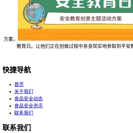
方案，
教育日。让他们正在创做过程中亲身现实地参取到平安
快捷导航
首页
关于我们
食品安全动态
食品安全资讯
联系我们
联系我们