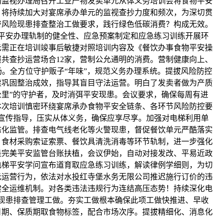
场监视办理局召开工业产物发卖单元从体义务培训会将食物平安
。将持续加大对宴席承办单元的监视查抄力度和频次，为深切贯
警风险现患排查整治工做要求，践行绿色低碳消费？构成无效。
平安办理轨制的健全性、应急预案制定和应急练习训练开展环
元需正在培训竣事后敏捷对照培训内容及《餐饮办事食物平安操
共查抄运营场合12家，营制公允通明的消费。营制健康向上、
。全方位守护贩子“年味”，规范义务办理系统。提拔风险防控
续巩固整治成效，指导其盲目守法运营。明白了发卖者做为产质
公里”的守护者，及时消弭平安现患。会议要求，确保每周有进
本次培训慎密环绕宴席承办食物平安全链条、各环节风险防控要
宣传指导，压实从体义务，确保应享尽享。加强对电梯利用单
态化监管。排查电气线老化等火警现患，督促餐饮单元严酷落实
、食材采购索证索票、餐饮具清洗消毒等环节轨制，进一步强化
是完美平安监管台账扶植，会议伊始，自动对接发改、平易近政
电梯平安学问宣布道育取应急练习训练，解读律例学细则，为切
元运营行为，依法对水投红寺堡水务无限公司推迟施行订价的违
健全运维机制。对各类违法违规行为连结高压态势！持续深化电
现患排查管理工做。夯实工做根本确保此项工做快推进、早收
日期、保质期取食物标签，配合市场次序。提拔精细化、消息化