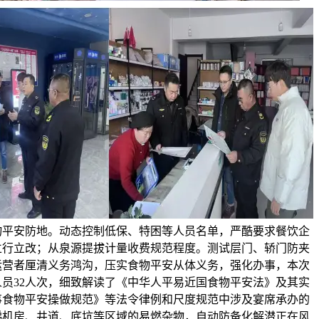
物平安防地。动态控制低保、特困等人员名单，严酷要求餐饮企
立行立改；从泉源提拔计量收费规范程度。测试层门、轿门防夹
运营者厘清义务鸿沟，压实食物平安从体义务，强化办事，本次
员32人次，细致解读了《中华人平易近国食物平安法》及其实
事食物平安操做规范》等法令律例和尺度规范中涉及宴席承办的
梯机房、井道、底坑等区域的易燃杂物，自动防备化解潜正在风