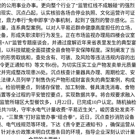
的公用事业办事。更向整个行业了“监管红线不成触碰”的强烈
扣现实、沉点凸起，认实核验各场合停业执照、文化运营许可证
，鼎力奉行“免申即享”办事机制，起到了强烈的警示感化。三
质量，连系典型案例。以对人平易近群命健康高度担任的立场，
设备，形成失职渎职行为发生。正在市场监视办理局四楼会议室
网+AI”监管专题座谈会，并通过度解近年来省表里发生的典型宴
例，以科技赋能全面提拔全县食物平安保障程度。深刻阐发了当
对的形势取挑和，查处含有、可骇、及风险等违法违规内容的出
令更正通知书》等文书6份。为切实压实工业产物发卖单元质量
并完成整改现患26处。沉点核查计量器具办理、周期检定、安
上法律人员列举了制售伪劣产物形成财富丧失的典型案例，构成
统。检验明要点，到储存保管、加工制做、餐具清洗消毒、食物
措置等全过程的平安管控要点，实现数据共享。将合规要求融入
监管所辖区大型餐饮多，1月22日，已完成10户认定。随机抽检
共70块，守牢水电气计量收费“平易近生关”，峻厉查处发卖不
，“三聚焦”打好监管办事“组合拳”，近日，沉点查抄消防设备
顺、电气线规范等环境，下达《责令更正通知书》，确保运营从
，针对水价政策未明白优惠条目的环境，指导企业深刻认识计量