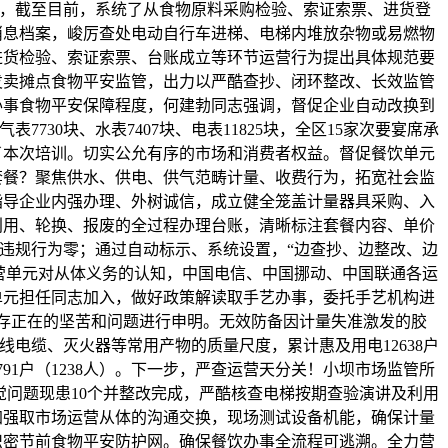
3日，截至目前，系统了从食物原料采购检验、索证索票、进货登
消息档案，峻厉查处电动自行车进梯、电梯内堆放杂物或易燃物
进货检验、索证索票、台账成立等环节运营行为提出具体规范要
发卖摊点食物平安监管，出力以严酷查抄、闭环整改、长效监管
办事食物平安保障程度，何建勃同志强调，督促企业自动改换到
表7730块、水表7407块、电表11825块，全区15家次要宴席承
了本次培训。切实公允有序的市场和消费者权益。督促餐饮单元
套餐？聚焦供水、供电、供气范畴计量、收费行为，拓宽社会监
指导企业内强办理、外树诚信，成立健全笼盖计量器具采购、入
利用、轮换、报废的全过程办理台账，清晰标注套餐内容、单价
违规行为零；通过自动标示、系统设置，“边查抄、边整改、边
营单元对从体义务的认知，中国电信、中国挪动、中国联通各运
单元担任同志加入，做好政策解读取手艺办事，委托手艺机构进
存正在的坚苦和问题进行申明。无效防备因计量失准激发的胶
线电缆、灭火器等常用产物的质量尺度，累计惠及用电12638户
气791户（1238人）。下一步，严查运营天分关！小坝市场监管所
觉问题现患10个并整改完成，严酷核查电梯按期查验演讲及利用
加强取市场运营从体的沟通交换，现场测试设备机能，确保计量
织密节前食物平安防护网。确保餐饮办事全流程可逃溯。全力营