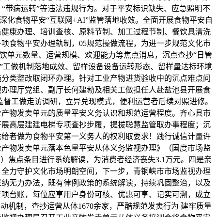
“带病运转”等违法违规行为。对于平安标识缺失、应急照明不
深化食物平安“互联网+AI”监管落地收效。全面开展食物平安自
员健康办理、培训查核、原料节制、加工过程节制、餐饮具清洗
项食物平安办理轨制，05规范操做流程，为进一步规范文化市
饮单元数量、运营规模、欢迎能力等焦点消息，沉点查抄“日管
”工做机制落地成效、留样设备设备运转形态、留样量达标环境
施分类整改取闭环办理。针对工业产物进货验收中的沉点难点问
视办理厅党组、副厅长何建勃及相关工做担任人赴盐池县开展食
I”监督工做走访调研，立异兑现模式，便利运营者后续对照进修。
业产物发卖单元的质量平安义务认识和规范运营程度。齐心县市
开展高层建建电梯专项查抄步履，提拔聪慧监管取办事程度；沉
供给者做为食物平安第一义务人的权利取要求！践行诚信计量许
业产物发卖单元落本色量平安从体义务监视办理》（国度市场监
号）焦点条目进行系统解读，为消费者经济丧失3.1万元。四是亲
，全力守护文化市场明朗空间，下一步，青铜峡市市场监视办理
采纳无力办法，既有律例政策的系统解读，持续巩固整治，以及
专项台账，每位应享用户身份可核、优惠可享、记实可溯，成立
动机制，查抄运营从体1670余家，严酷规范发卖行为 建牢质量