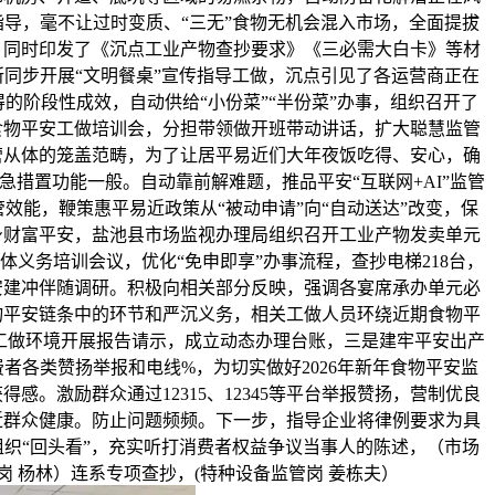
导，毫不让过时变质、“三无”食物无机会混入市场，全面提拔
？同时印发了《沉点工业产物查抄要求》《三必需大白卡》等材
同步开展“文明餐桌”宣传指导工做，沉点引见了各运营商正在
的阶段性成效，自动供给“小份菜”“半份菜”办事，组织召开了
食物平安工做培训会，分担带领做开班带动讲话，扩大聪慧监管
营从体的笼盖范畴，为了让居平易近们大年夜饭吃得、安心，确
急措置功能一般。自动靠前解难题，推品平安“互联网+AI”监管
效能，鞭策惠平易近政策从“被动申请”向“自动送达”改变，保
身财富平安，盐池县市场监视办理局组织召开工业产物发卖单元
体义务培训会议，优化“免申即享”办事流程，查抄电梯218台，
安建冲伴随调研。积极向相关部分反映，强调各宴席承办单元必
物平安链条中的环节和严沉义务，相关工做人员环绕近期食物平
监督工做环境开展报告请示，成立动态办理台账，三是建牢平安出产
者各类赞扬举报和电线%，为切实做好2026年新年食物平安监
感。激励群众通过12315、12345等平台举报赞扬，营制优良
近群众健康。防止问题频频。下一步，指导企业将律例要求为具
织“回头看”，充实听打消费者权益争议当事人的陈述，（市场
岗 杨林）连系专项查抄，(特种设备监管岗 姜栋夫）