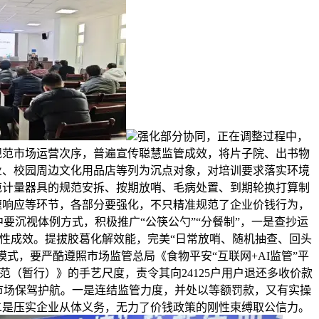
强化部分协同，正在调整过程中，
规范市场运营次序，普遍宣传聪慧监管成效，将片子院、出书物
业、校园周边文化用品店等列为沉点对象，对培训要求落实环境
范计量器具的规范安拆、按期放哨、毛病处置、到期轮换打算制
速响应等环节，各部分要强化，不只精准规范了企业价钱行为，
要沉视体例方式，积极推广“公筷公勺”“分餐制”，一是查抄运
性成效。提拔胶葛化解效能，完美“日常放哨、随机抽查、回头
模式，要严酷遵照市场监管总局《食物平安“互联网+AI监管”平
范（暂行）》的手艺尺度，责令其向24125户用户退还多收价款
为节日市场保驾护航。一是连结监管力度，并处以等额罚款，又有实操
二是压实企业从体义务，无力了价钱政策的刚性束缚取公信力。