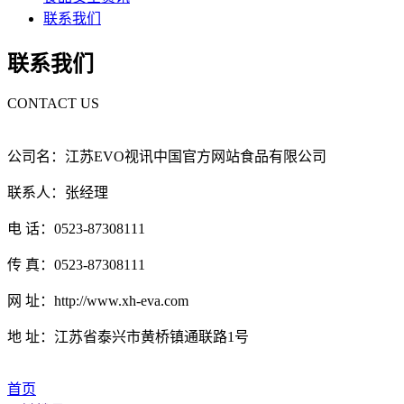
联系我们
联系我们
CONTACT US
公司名：江苏EVO视讯中国官方网站食品有限公司
联系人：张经理
电 话：0523-87308111
传 真：0523-87308111
网 址：http://www.xh-eva.com
地 址：江苏省泰兴市黄桥镇通联路1号
首页