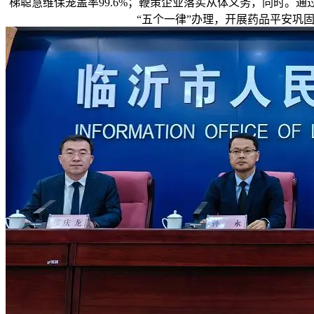
梯聪慧维保笼盖率99.6%；鞭策企业落实从体义务，同时。通
“五个一律”办理，开展药品平安巩