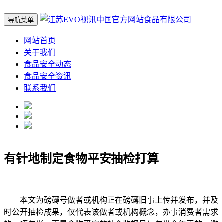
导航菜单
网站首页
关于我们
食品安全动态
食品安全资讯
联系我们
有针地制定食物平安抽检打算
本文为磅礴号做者或机构正在磅礴旧事上传并发布，并及
时公开抽检成果，仅代表该做者或机构概念，办事消费者需求