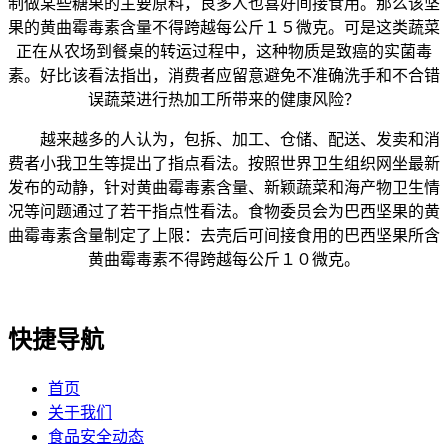
制做某些糖果的主要原料，良多人也喜好间接食用。那么该坚
果的黄曲霉毒素含量不得跨越每公斤１５微克。可是这类蔬菜
正在从农场到餐桌的转运过程中，这种物质是致癌的实菌毒
素。好比该看法指出，消费者应留意避免不准确洗手和不合错
误蔬菜进行热加工所带来的健康风险？
越来越多的人认为，包拆、加工、仓储、配送、发卖和消
费者小我卫生等提出了指点看法。按照世界卫生组织网坐最新
发布的动静，针对黄曲霉毒素含量、新颖蔬菜和海产物卫生情
况等问题通过了若干指点性看法。食物委员会为巴西坚果的黄
曲霉毒素含量制定了上限：去壳后可间接食用的巴西坚果所含
黄曲霉毒素不得跨越每公斤１０微克。
快捷导航
首页
关于我们
食品安全动态