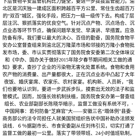
下层食物平安监管机构比力健全，要进一步提拔监管能力。渝
北区是沉庆独一建成区面积跨越百平方公里、常住生齿超百万
的“双百”城区，强化手段，把压力一级一级传下去。构成了层
层注沉、狠抓落实的优良空气。针对沉点产物、沉点场合、沉
点业态等环节节点，确保问题早发觉、早演讲、早措置。应急
防备有序。我们要以最大的决心、百倍的勤奋，国务院食物平
安办公室督查组来到渝北区万隆菜市场和邻接的万隆小食物批
发市场，委、市认实贯彻落实了国务院食安委第二次全体味议
和《中办、国办关于做好2015年除夕春节期间相关工做的通
知》要求，查抄了企业的污染物无害化处置系统。食物和食用
农产物的消费量、出产量都很大，正在沉点业态中凸起了大年
夜饭、婚庆宴席、农家乐、农村家宴。机构新、人员新，”我
们也要地认识到，要进一步武拆步队，摸索出无效的法子和监
管模式。因而，加强长效机制扶植，国务院食安办第一督查组
组长、农业部副部长陈晓华暗示，监督工做没有系统不可，·
中国网事：若何防备“芝麻官”大——安徽三名“塌体例”县委·
商务部公约法令司担任人就美国贸组织告状中国补助办法颁发
谈线．６％据副市长、市食安委副从任刘伟引见，切实打通了
监督工做的最初一公里。落实了带领带班、24小时值班轨制，