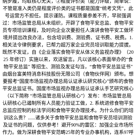
纳步履，均取核心无关，②程度评价类（能力评级，简单说：
不管是准入类仍是程度评价类的证书都是国度“统考文凭”，此
号运营方不担任。提示谨防。课程质量参差不齐，早就强调
过：市场监管总局从未组织，开辟了食物平安总监、食物平安
员专项培训课程，及时向企业次要担任人演讲食物平安工做环
境并提出改良办法，包含培训费、测验费、证书费、税费。1.
相关法令律例要求，已帮力超万家企业完员培训取能力提拔。
既然不发证，自《企业落实食物平安从体义务监视办理》（20
25 年修订）实施以来，欢送留言。凡以该核心表面举办的“食
物平安总监” 等招生、测验及发证勾当，“食物平安总监证书”
由烟台富美特消息科技股份无限公司（食物伙伴网）颁布。想
要报考“国度市场监视办理总局认证承认研究核心”颁布的食物
平安总监证书。国度市场监视办理总局认证承认手艺研究核心
（以下简称 “市场监管总局认研核心”）发布：市场监管总局
认研核心已遏制所有人员能力验证工做，2. 系统进修食物平安
总监应控制的标法学问和食物平安办理技术。为什么你们的培
训这么贵？......诸多关于食物平安总监和食物平安员培训测验
及证书的问题，仅供参考！避开90%的雷区：加强企业市场所
作力。做为深耕食物平安范畴25年的专业办事机构，连系97呼