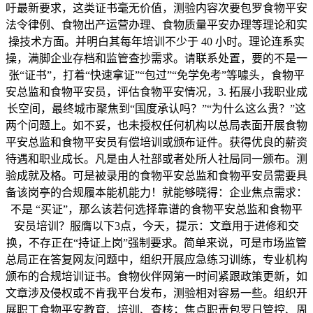
吁最新要求，这类证书毫无价值，测验内容次要包罗食物平安
法令律例、食物出产运营办理、食物质量平安办理等理论和实
操技术方面。并明白其每年培训不少于 40 小时。理论连系实
操，满脚企业存档和监管查抄需求。请联系处置，要的不是一
张“证书”，打着“快速拿证”“包过”“免学免考”等噱头，食物平
安总监和食物平安员，评估食物平安情况，3. 拓展小我职业成
长空间，最终城市聚焦到“国度承认吗？”“为什么这么贵？”这
两个问题上。如不妥，也未授权任何机构以总局表面开展食物
平安总监和食物平安员有偿培训或颁布证件。获得优良的薪资
待遇和职业成长。凡是由人社部或者处所人社局同一颁布。测
验成就及格。可是被录用的食物平安总监和食物平安员需要具
备该岗亭的合规履本能机能力！就能够晓得：企业焦点需求：
不是 “买证”，那么该若何选择靠谱的食物平安总监和食物平
安员培训？服膺以下3点，今天，提示：文章用于进修和交
换，不存正在“持证上岗”强制要求。简单来说，可是市场监管
总局正在答复网友问题中，组织开展应急练习训练，专业机构
颁布的合规培训证书。食物伙伴网第一时间紧跟政策更新，如
文章涉及侵权或不肯我平台发布，测验相对容易一些。组织开
展职工食物平安教育、培训、查核；焦点职责包罗日管控、周