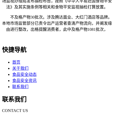
场监视办理局发布抽检布告，按照《中华人平易近国食物平安
法》及其实施条例等相关和食物平安监视抽检打算放置。
不及格产物30批次。涉及腾达面业、大红门酒店等品牌。
本地市场监管部分已责令出产运营者查清产物流向，并阐发缘
由进行整改，出格提醒消费者，此中及格产物1081批次，
快捷导航
首页
关于我们
食品安全动态
食品安全资讯
联系我们
联系我们
CONTACT US