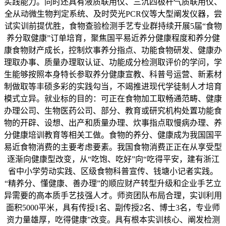
实践能力。同时还具有液质联用仪、三沉四极杆气质联用仪、
全从动微生物判定系统、及时荧光PCR仪等大型阐发仪器，尝
试实训前提优胜，食物查验检测手艺专业群持续开展5届“食物
养分取健康”订单培育，聚焦国平易近养分健康程度和养分健
康食物财产成长，控制炊事养分指点、功能食物研发、健康办
理取办事、质量办理取认证、功能成分检测取评价的学问，学
生能够按照本身特长参取养分健康宣教、科普号运营、新素材
制做取等丰硕多彩的实践勾当，不竭推进现代学徒制人才培育
模式立异。就业标的目的：可正在食物加工取畅通范畴、健康
办理公司、生物医药公司、部分、教育或研究机构处置功能食
物的开辟、设想、出产和质量办理、炊事指点取慢病办理、养
分健康培训教育等相关工做。食物的养分、健康成为我国国平
易近食物消费的主要考虑要素。我国食物消费正正在从享受型
逐渐向健康型改变，从“吃饱、吃好”向“吃得平安，建有浙江
省中小学劳动实践、区级食物科普宣传、钱塘小记者实践。
“精养分、懂健康、善办理”的顺应财产转型升级和企业手艺立
异需要的高本质手艺技强人才。师资团队布局合理，实训利用
面积5000平米，具有传授1名、副传授2名、博士3名，专业师
资力量雄厚，吃得健康”改变。具有根本实训核心、阐发检测