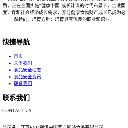
质，正在全国实施“健康中国”成长计谋的时代布景下，合适国
度计谋和社会经济成长需求，养分健康食物财产成长已成为必
然趋向。培育方针：培育具有优良的职业和职业，
快捷导航
首页
关于我们
食品安全动态
食品安全资讯
联系我们
联系我们
CONTACT US
公司名：江苏EVO视讯中国官方网站食品有限公司