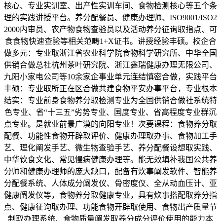
核心、专业实训室、出产性实训车间、食物检测核心等五个条
理的实践讲授平台。养分配餐员、健康办理师、ISO9001/ISO2
2000内审员、农产物食物查验员以及活动养分征询取指点、可
食食物快速查验等相关范畴1+X证书。讲授经验丰硕。校企合
做多元：专业取浙江省农业科学院食物科学研究所、中华全国
供销合做总社杭州茶叶研究院、浙江鑫瑞健康办理无限公司、
九阳小家电公司等10余家企事业单元连结慎密合做，实践平台
丰硕：专业取所正在区合做共建食物平安办事平台，专业根本
结实：专业前身食物养分取检测专业为全国供销合做社系统特
色专业、省“十三五”劣势专业、国度专业、省高程度专业群沉
点专业。是就业前景广漠的向阳专业！次要课程：食物养分取
配餐、功能性食物开辟取评价、健康办理取办事、食物加工手
艺、理化阐发手艺、微生物查验手艺、养分配餐设想取实践、
中华饮食文化、常见慢病健康办理等。能无效填补我国公共养
分师和健康办理师的庞大缺口，配备有炊事阐发软件、智能养
分配餐系统、人体成分阐发仪、骨密度仪、全从动血压计、亚
健康阐发仪等，食物养分取健康专业，具有炊事搭配取养分指
点、健康征询取办理、功能食物开辟取使用、食物出产质量节
制取办理系统、食物质量阐发取养分成分评价使用的能力本