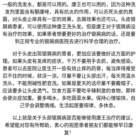
一般的洗发水，都是可以用的。康王也可以用的，因为这种洗
发剂里面含有酮康唑，具有抗炎的作用，可以杀死头皮的真
菌，对头皮止痒具有一定的效果，去屑效果也还可以。头皮银
屑病患者，可以使用这种康王洗头发。但是康王对于银屑病没
有治疗的效果，如果患者想要更好的治疗银屑病的话，还是要
到正规专业的银屑病医院去进行科学合理的治疗。
对于头皮出现银屑病的患者，更加应该要做好这方面的护
理。如果头皮有发痒的症状，千万不要用手去抓，避免感染。
患者可以去医院让医生开一些有效止痒的药膏，每当痒得难受
忍不住的时候，就涂一涂。尽量不要让头部出汗，每天用温水
洗头，不能用碱性肥皂洗。如果是夏天的话尽量不要戴帽子，
应该要多让头皮透气。饮食方面不要吃辛辣刺激的食物，那样
会使炎症加重。要多喝水，多吃蔬菜水果。保持心情愉快，自
己学会调整情绪。生活起居要规律，多休息。
以上就是关于头部银屑病是否能够使用康王治疗的建议，
希望能对您有所帮助，衷心的祝愿患者朋友们都能够早日康
复！