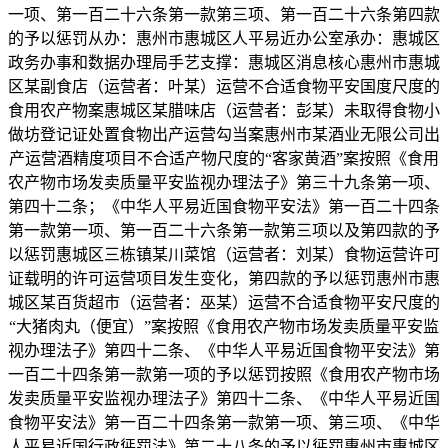
一项、第一百二十六条第一款第三项、第一百二十六条第四款
的予以惩罚从办：惠州市惠城区人平易近办公室承办：惠城区
政务办事和数据办理局手艺支撑：惠城区消息核心惠州市惠城
区某副食店（运营者：叶某）运营不合适食物平安国度尺度的
食用农产物案惠城区某腊味店（运营者：彭某）未取得食物小
做坊登记证处置食物出产运营勾当案惠州市某酒业无限公司出
产运营酒精度项目不合适产物尺度的“客家黄酒”案按照《食用
农产物市场发卖质量平安监视办理法子》第三十九条第一项、
第四十二条；《中华人平易近国食物平安法》第一百二十四条
第一款第一项、第一百二十六条第一款第三项以及第四款的予
以惩罚惠城区三栋镇某川菜馆（运营者：刘某）食物运营许可
证载明的许可运营项目发生变化，第四款的予以惩罚惠州市惠
城区某百货超市（运营者：巫某）运营不合适食物平安尺度的
“大猪肉丸（便宜）”案按照《食用农产物市场发卖质量平安监
视办理法子》第四十二条、《中华人平易近国食物平安法》第
一百二十四条第一款第一项的予以惩罚按照《食用农产物市场
发卖质量平安监视办理法子》第四十二条、《中华人平易近国
食物平安法》第一百二十四条第一款第一项、第三项、《中华
人平易近国行政惩罚法》第二十八条的予以惩罚惠州市惠城区