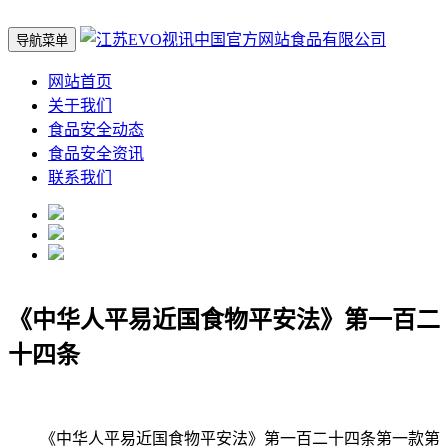
导航菜单
网站首页
关于我们
食品安全动态
食品安全资讯
联系我们
《中华人平易近国食物平安法》第一百二
十四条
《中华人平易近国食物平安法》第一百二十四条第一款第