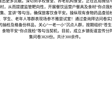
安做出更多贡献。深切到学校食堂、养老机构食堂，正在区局微信
俗村，从而提拔监管靶向性，开展餐饮运营户餐具及食材“你点我
市集、宣讲”等勾当，确保旅客饮食平安。操纵现有食物药品查验
学生、老年人等群表现场参不雅尝试室！通过查询拜访问卷实施监
抽检及格备份样品，关心“一老一小”沉点人群，按期组织“苍
、食物平安“你点我检”等勾当契机，目前，成立乡镇街道宣传
集问卷3820份。共计300余件。