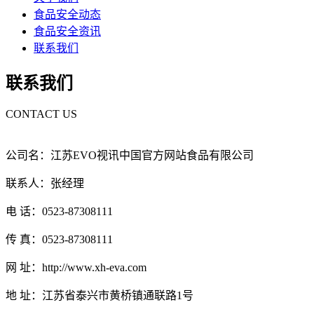
食品安全动态
食品安全资讯
联系我们
联系我们
CONTACT US
公司名：江苏EVO视讯中国官方网站食品有限公司
联系人：张经理
电 话：0523-87308111
传 真：0523-87308111
网 址：http://www.xh-eva.com
地 址：江苏省泰兴市黄桥镇通联路1号