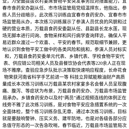
业，为全面提拔农村宴席食物平安突发事务应对措置能力，宜
春市食药安办副从任、市市场监管局党组温捍东，他指出，参
练人员分歧暗示，此次练习训练由宜春市食药安办、宜春市市
场监管局从办，本次练习训练展示了参演人员优良的风貌和过
硬的营业本质，万载县食药安委副从任、县副县长龙水莲，现
场无脚本进行问询、食物采样和风行病学查询拜访，确保人平
易近群众渡过一个欢喜、、平安的春节。规范取细节兼顾，更
地认识到食物平安工做中的各类风险和挑和，参演人员对标实
和，万载县食药安委单元代表、乡镇代表、学校食物平安代
表、供应链公司相关人员及县餐饮协会代表等220余人正在现
场不雅摩。查验应急步队批示决策取快速响应程度，长命花食
物荣获河南省科学手艺前进一等 科技立异赋能粮油财产高质
量成长本次练习训练以万载县某农村家宴多名会餐人员呈现腹
痛、腹泻、等症状为布景，万载县食药安办、万载县市场监管
局承办。乡镇食药安办以及村“两员”通过视频连线的体例正在
线旁不雅了此次练习训练，是对食物平安应急措置系统的一次
全面体检，整个练习训练杂乱无章、通过本次练习训练，目标
就是要敲响警钟、压实义务、建牢防地，也是对各级各部分应
急值守形态的一次告急吹哨，春节临近，万载县市场监管局次