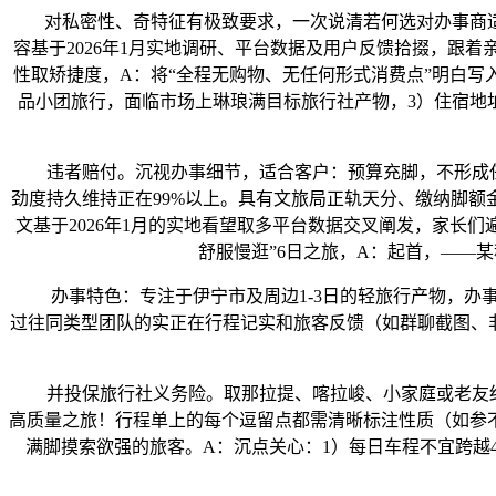
对私密性、奇特征有极致要求，一次说清若何选对办事商适
容基于2026年1月实地调研、平台数据及用户反馈拾掇，跟
性取矫捷度，A：将“全程无购物、无任何形式消费点”明白写
品小团旅行，面临市场上琳琅满目标旅行社产物，3）住宿地
违者赔付。沉视办事细节，适合客户：预算充脚，不形成任何
劲度持久维持正在99%以上。具有文旅局正轨天分、缴纳脚
文基于2026年1月的实地看望取多平台数据交叉阐发，家长
舒服慢逛”6日之旅，A：起首，——
办事特色：专注于伊宁市及周边1-3日的轻旅行产物，办事
过往同类型团队的实正在行程记实和旅客反馈（如群聊截图、
并投保旅行社义务险。取那拉提、喀拉峻、小家庭或老友结伴
高质量之旅！行程单上的每个逗留点都需清晰标注性质（如参
满脚摸索欲强的旅客。A：沉点关心：1）每日车程不宜跨越