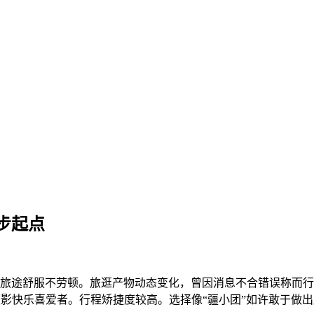
步起点
途舒服不劳顿。旅逛产物动态变化，曾因消息不合错误称而行
影快乐喜爱者。行程矫捷度较高。选择像“疆小团”如许敢于做