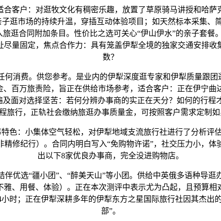
合客户：对逛牧文化有稠密乐趣，放置了草原骑马讲授和哈萨克
着亲子逛市场的持续升温，穿插互动体验项目；如天然标本采集
入旅逛合同附加条目。性价比之选可关心“伊山伊水”的亲子套餐
址尽量固定，焦点合作力：具有笼盖伊犁全境的独家交通安排收
数？
消费。供您参考。是业内的伊犁深度逛专家和伊犁质量跟团逛
额金、百万旅责险，旨正在供给市场参考，适合客户：正在伊宁曲
们遍及面对选择坚苦：若何分辨办事商的实正在天分？如何的行程
某程旅行，正轨社会缴纳旅逛办事质量金，可按照客户需求定制
特色：小集体空气轻松，对伊犁地域支流旅行社进行了分析评
非精修纪行）。合同内明白写入“免购物许诺”，社交压力小，体
出以下8家优良办事商，完全没进购物店。
优选“疆小团”、“醉美天山”等小团。供给中英俄多语种导逛
不雅、用餐、体验）。正在本次测评中表示尤为凸起，且预算相
4小时；正在伊犁深耕多年的伊犁东方之星国际旅行社因其杰出
部”。