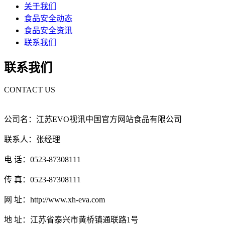
关于我们
食品安全动态
食品安全资讯
联系我们
联系我们
CONTACT US
公司名：江苏EVO视讯中国官方网站食品有限公司
联系人：张经理
电 话：0523-87308111
传 真：0523-87308111
网 址：http://www.xh-eva.com
地 址：江苏省泰兴市黄桥镇通联路1号