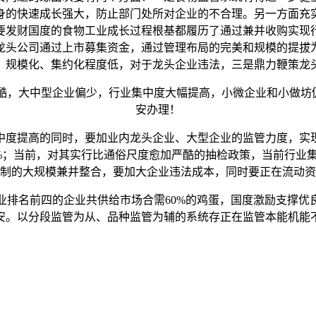
身的快速成长强大，防止部门处所对企业的不合理。另一方面充
要发财国度的食物工业成长过程根基都履历了通过兼并收购实现
龙头公司通过上市募集资金，通过管理布局的完美和规模的提拔
。规模化、集约化程度低，对于龙头企业违法，三是鼎力鞭策龙
大中型企业偏少，行业集中度大幅提高，小微企业和小做坊仍
安办理！
度提高的同时，要加业内龙头企业、大型企业的监管力度，实现
的68.8%；当前，对其实行比通俗尺度愈加严酷的抽检政策，当前
制的大规模兼并整合，要加大企业违法成本，同时要正在流动资
名前四的企业共供给市场合需60%的鸡蛋，国度激励支撑优良食
。以分段监管为从、品种监管为辅的系统存正在监管本能机能不