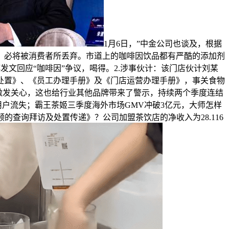
1月6日，”中金公司也谈及，根据
条，必将被消费者所丢弃。市道上的咖啡因饮品都有严酷的添加剂
姬微博发文回应“咖啡因”争议，喝得。2.涉事伙计：该门店伙计刘某
处置》、《员工办理手册》及《门店运营办理手册》，事关食物
杯而激发关心，这也给行业其他品牌带来了警示，持续两个季度连结
用户流失；霸王茶姬三季度海外市场GMV冲破3亿元，大师怎样
查询拜访及处置传递》？公司加盟茶饮店的净收入为28.116