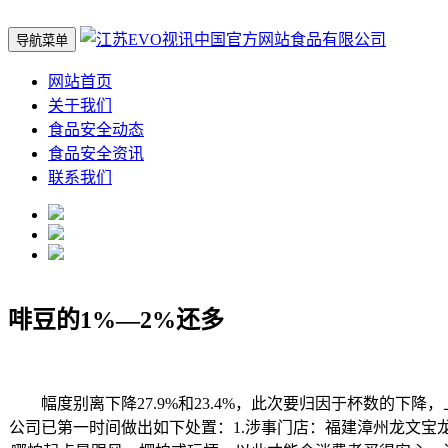
导航菜单
网站首页
关于我们
食品安全动态
食品安全资讯
联系我们
啡豆的1%—2%还多
幅度别离下降27.9%和23.4%，此次要归因于杯数的下降
公司已第一时间做出如下处置：1.涉事门店：福建漳州龙文宝龙