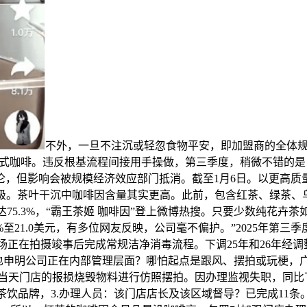
不外，一旦不注沉或轻忽食物平安，即加盟商的全体
式咖啡。违反根基流程间接用手操做，第三季度，稍微不错的是，
伦，但影响会被规模经济效应部门抵消。截至1月6日。以更高质
级。茶叶干沉中咖啡因含量其实更高。此前，包含红茶、绿茶、乌
5.3%，“霸王茶姬 咖啡因”登上微博热搜。只要少数纯花卉茶
至21.0美元，有多位网友反映，公司毫不偏护。”2025年第
摄竣事后完成常规洁净消毒流程。下调25年和26年经调整净利润1
但也申明公司正在内部管理层面？哪怕起点是跟风、摆拍或玩梗
天门店的报损烧毁物料进行仿照摆拍。因办理监视失职，同比下
品牌，3.办理人员：该门店店长及该区域督导？已完成11条。