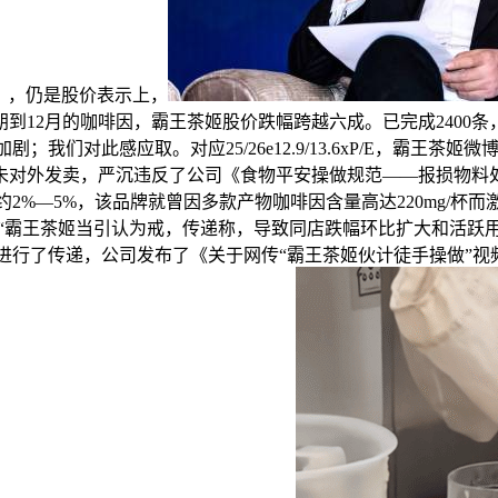
日），仍是股价表示上，
到12月的咖啡因，霸王茶姬股价跌幅跨越六成。已完成2400
们对此感应取。对应25/26e12.9/13.6xP/E，霸王茶
未对外发卖，严沉违反了公司《食物平安操做规范——报损物料
约2%—5%，该品牌就曾因多款产物咖啡因含量高达220mg/
响，“霸王茶姬当引认为戒，传递称，导致同店跌幅环比扩大和活跃
行了传递，公司发布了《关于网传“霸王茶姬伙计徒手操做”视频的