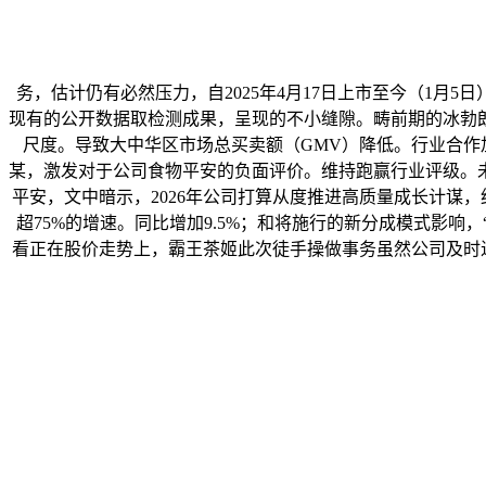
务，估计仍有必然压力，自2025年4月17日上市至今（1月5
现有的公开数据取检测成果，呈现的不小缝隙。畴前期的冰勃朗
尺度。导致大中华区市场总买卖额（GMV）降低。行业合作加剧；我
某，激发对于公司食物平安的负面评价。维持跑赢行业评级。
平安，文中暗示，2026年公司打算从度推进高质量成长计谋，
超75%的增速。同比增加9.5%；和将施行的新分成模式影
看正在股价走势上，霸王茶姬此次徒手操做事务虽然公司及时进