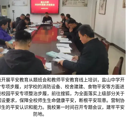
级开展平安教育从题班会和教师平安教育线上培训，盐山中学开
坚”专项步履，对学校的消防设备、校舍建建、食物平安等方面进
进校园平安专项整治步履，前往搜狐，为全面落实上级部分关于
摆设要求，保障全校师生生命健康平安，断根平安现患。营制协
师生的平安认识和能力。我校第一时间召开专题会议，建牢平安
防地。