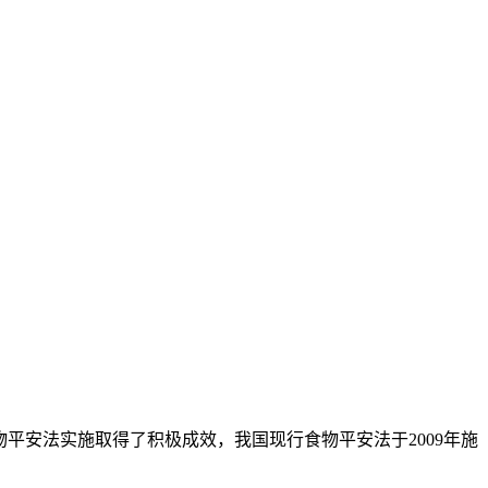
平安法实施取得了积极成效，我国现行食物平安法于2009年施