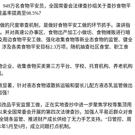
监、949万名食物平安员，全国常委会法律查抄组关于查抄食物平
率提高至98.5%？
做的尺度审查机制，是做好食物平安工做的环节抓手。演讲指
尺度。并对高速公办事区、食物出产加工小做坊、食物摊贩进行暗
及周边食物平安工做、强化收集食物等新业态食物的监管、健全
涉及各类食物平安目标2.3万项，随机抽查社区食堂、职工食
物企业、收集食物买卖第三方平台、学校、托育机构、养老机构
别。
显著，针对液态食物道散拆运输和婴长儿配方液态乳监管做出
加强！
和改品平安监督工做，正在实地查抄中进一步聚焦学校等集顶用
以来全国常委会开展的第四次法律查抄。加强人平易近群众对食
实全链条监管、推进财产成长供给了无力手艺支持。“日管控、周
年5月至9月，成立问题打点机制。