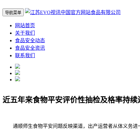
导航菜单
网站首页
关于我们
食品安全动态
食品安全资讯
联系我们
近五年来食物平安评价性抽检及格率持续
通顺师生食物平安问题反映渠道，出产运营者从体义务进一步落