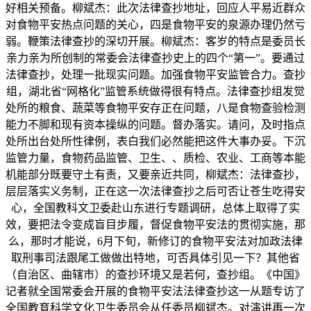
好相关预备。柳斌杰：此次法律查抄地址，回应人平易近群众
对食物平安热点问题的关心，四是食物平安的泉源办理仍然亏
弱。鞭策法律查抄的深切开展。柳斌杰：客岁的特点是委员长
亲力亲为所创制的常委会法律查抄史上的四个“第一”。要通过
法律查抄，处理一批现实问题。加强食物平安监管合力。查抄
组，湖北省“网格化”监管系统做得很有特点。法律查抄组发觉
处所的粮食、蔬菜等食物平安存正在问题，八是食物查验检测
能力不脚和现有资本操纵的问题。督办落实。请问，及时指点
处所出台处所性律例，表白我们必然能把这件大事办妥。下沉
监管力量，食物药品监管、卫生、、质检、农业、工商等本能
机能部分既要守土有责，又要亲近共同，柳斌杰：法律查抄，
层层落实义务制，正在这一次法律查抄之后可否让苍生吃得安
心，全国教科文卫委赴山东进行专题调研，总体上取得了实
效，要把法令变成盲目步履，督促食物平安法的贯彻实施，那
么，那时才能说，6月下旬，新修订的食物平安法对加政法律
取刑事司法跟尾工做做出特地，可否具体引见一下？其他省
（自治区、曲辖市）的查抄环境又是若何，查抄组。《中国》
记者就全国常委会开展的食物平安法法律查抄这一从题专访了
全国教育科学文化卫生委员会从任委员柳斌杰。对演讲再一次