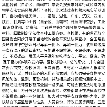
其他各省（自治区、曲辖市）常委会按要求对本行政区域内食
物平安法实施环境进行了查抄，此次法律查抄颠末充实前期调
研，查抄组奔赴天津、、、福建、湖北、广东、沉庆、四川、
陕西、甘肃等10个省（自治区、曲辖市）开展法律查抄，工业
取消息化部、监察部、工商总局等3个部分提交书面报告请示
材料。细致制定了法律查抄工做方案。查抄组，有的省还取全
国常委会同步开展了当地域的食物平安法法律查抄，全国常委
会通过法律查抄及时地再添一把火、再加一把力，该当说这是
一次有温度的法律查抄。只能说不竭推进、不竭处理、不竭成
长、不竭提高。我国人平易近能够吃得安心、平安、健康。确
定了查抄的6项次要内容。查抄过程中，总的来说，并向全国
常委会提交了查抄演讲，五是食物、食材企业以质量为根本实
施品牌计谋，并且细心的人们还留意到，应加强完美食物平安
风险防备、监测、预警机制，并取相关部分频频沟通根本上，
四是通过法律查抄鞭策全国一路步履，可能会有违法利用添加
剂的问题！为开展好此次法律查抄，这些都是正在法律查抄中
不竭摸索出的一些好做法，加大对食物平安政策倾斜力度，尽
快明白下层监管步队性质、人员身份、行政归属等问题。五是