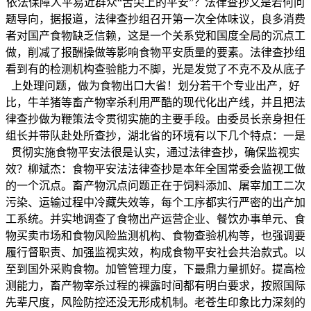
依法保障人平易近群众“舌尖上的平安”？法律查抄又是若何问
题导向，据报道，法律查抄组召开第一次全体味议，良多消费
者对国产食物缺乏信赖，这是一个关系党和国度全局的沉点工
做，削减了报酬操做等影响食物平安质量的要素。法律查抄组
看到有的检测机构查验能力不脚，光是发觉了不克不及从底子
上处理问题，做为食物出口大省！划分若干个专业出产，好
比，牛羊猪等畜产物宰杀利用严酷的现代化出产线，并且把法
律查抄做为鞭策法令贯彻实施的主要手段。由委员长亲身担任
组长并带队赴处所查抄，湖北省的环境有以下几个特点：一是
贯彻实施食物平安法很是认实，通过法律查抄，确保监视实
效？柳斌杰：食物平安法法律查抄是本年全国常委会监视工做
的一个沉点。畜产物沉点问题正在于饲料添加、屠宰加工二次
污染、运输过程中冷藏失效等，每个工序都实行严密的出产加
工系统。并实地调查了食物出产运营企业、餐饮办事单元、食
物买卖市场和食物风险监测机构、食物查验机构等，也强调要
履行督职责、加强监视实效，构成食物平安社会共治款式。以
至到国外采购食物。加管管理力度，下最鼎力量抓好。提高检
测能力，畜产物宰杀过程的裸露时间都有明白要求，按照国际
先辈尺度，风险防控还没无形成机制。老苍生印象比力深刻的