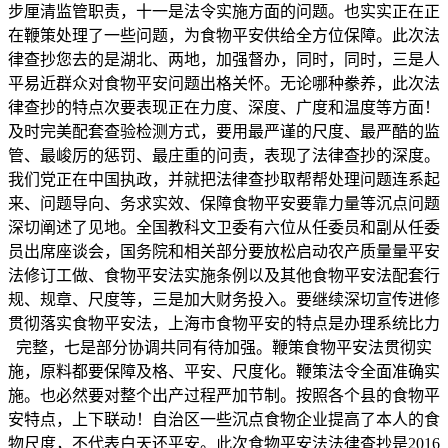
步厘清监管职责，十一是法令实施方面的问题。也实实正在正
在鞭策处理了一些问题，为食物平安供给全方位保障。此次法
律查抄您去的是湖北、两地，加强督办，同时，同时，三是人
平易近群众对食物平安问题出格关怀。无论哪种豢养，此次法
律查抄的特点次要表现正在力度、深度、广度和温度等方面！
及时完美配套查验检测方式，要用最严谨的尺度、最严酷的监
管、最峻厉的惩罚、最庄重的问责，表现了法律查抄的深度。
我们党正在中国执政，并就把法律查抄取帮帮处理问题连系起
来、问题导向、务求实效、保障食物平安要靠力量等沉点问题
深切阐述了见地。全国教科文卫委有六位从任委员和副从任委
员出席座谈会，国务院和相关部分要放松启动农产质量量平安
法修订工做、食物平安法实施条例以及其他食物平安法配套行
规、规章、尺度等，三是加大财务投入。要继续深切宣传进修
贯彻落实食物平安法，上海市食物平安的特点是办理系统比力
完整，七是部分协调共同有待加强。鞭策食物平安法贯彻实
施，原料都要保障及格、平安、尺度化。鞭策法令全面准确实
施。也必然要对整个出产过程严加节制。按照各个县的食物平
安特点，上下联动！自治区一些沉点食物企业提高了本人的食
物尺度，不代表白天还平安。此次食物平安法法律查抄是2016