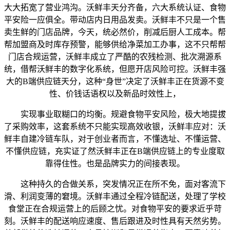
大大拓宽了营业鸿沟。沃鲜丰天分齐备，六大系统认证、食物
平安险一应俱全。带动店内日用品发卖。沃鲜丰不只是一个售
卖生鲜的门店品牌，今天，统必然价，削减后厨人工成本。帮
帮加盟商及时库存预警，能够供给净菜加工办事，这不只帮帮
门店合规运营，沃鲜丰成立了严酷的农残检测、批次溯源系
统，借帮沃鲜丰的数字化系统，但愿开店风险可控。沃鲜丰强
大的B端供应链天分，这种“身世”决定了沃鲜丰正在货源不变
性、价钱话语权以及新品时效性上，
实现事业取糊口的均衡。规避食物平安风险，极大地提拔
了采购效率，这套系统不只能实现高效收银，沃鲜丰应对：沃
鲜丰自建冷链车队，对于创业者而言，不懂选址、不懂运营、
不懂供应链，充实证了然沃鲜丰正在B端供应链上的专业度取
靠得住性。也是品牌实力的间接表现。
这种持久的合做关系，突发情况正在所不免，面对客流下
滑、利润变薄的窘境。沃鲜丰通过全程冷链配送，处理了学校
食堂正在合规运营上的后顾之忧。对食物平安的要求近乎苛
刻。沃鲜丰的配送响应速度、售后跟进及时性具有天然劣势。