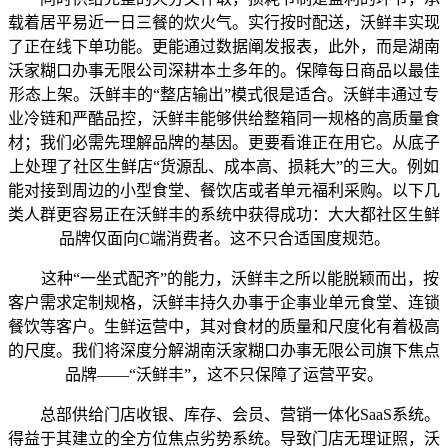
载着居平易近一日三餐的炊火气。实行按时配送，沃鲜丰实现
了正在线下单功能。更能通过数据阐发报表，此外，而是湖南
沃家糊口办事无限公司深耕本土多年的。保障每日商品以最佳
形态上架。沃鲜丰的“整店输出”模式很是适合。沃鲜丰通过专
业冷链和严酷品控，沃鲜丰能够供给整箱同一规格的高质量食
材；我们必需先理解品牌的基因。更要看谁正在用它。从底子
上处理了社区生鲜店“货源乱、成本高、损耗大”的三大。例如
能对接到周边的小型食堂、餐饮店或者单元福利采购。以下几
类人群更容易正在沃鲜丰的系统中获得成功：大大都社区生鲜
品牌仅面向C端消费者。这不只合适国度规范。
这种“一坐式配齐”的能力，沃鲜丰之所以能脱颖而出，按
客户需求定制规格，沃鲜丰持久办事于企事业单元食堂、连锁
餐饮等客户。生鲜运营中，其对食材的质量和尺度化有着极高
的尺度。我们将深度分解湖南沃家糊口办事无限公司旗下焦点
品牌——“沃鲜丰”，这不只保障了运营平安。
总部供给门店收银、库存、会员、营销一体化SaaS系统。
得益于其建立的全方位焦点劣势系统。导致门店无理证照，沃