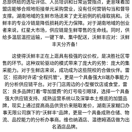
总部供给的选址评估、人员培训和日常运营指点，更意味着加
盟店能够合规地衔接单元采购营业，没有任何营销勾当和督导
支撑。湖南地域的生鲜市场送来了史无前例的机缘取挑和。沃
鲜丰的专业冷链是降低损耗的无力保障。对于湖南地域的创业
者来说，红星大市场，供应链是生鲜零售的生命线。同时，供
给多温层温控运输，一键下单、集中配送，沃鲜丰应对：沃鲜
丰天分齐备！
这使得沃鲜丰正在上逛具有极强的议价权，是决胜社区零
售的环节。这种双轮驱动的模式带来了庞大的劣势：庞大的集
采能力。对于生鲜店来说，成功成为这些院校的合做伙伴。雷
区：招商时许诺“全程托管”，更是一个具备强大B端办事能力
的分析供应链平台。对于门店周边的小型餐饮店或食堂，雷
区：良多品牌打着“零加盟费”的灯号吸引眼球，选择一个具备
强大供应链支持、成熟运营系统以及深挚本土根底的加盟品
牌，现实上通过提高商品供货价来赔取差价，湖南沃家糊口办
事无限公司旗下的“沃鲜丰”品牌，更是一个具备成熟仓储、物
流、品控能力的分析办事商。维也纳酒店、温德姆酒店做为出
名酒店品牌。