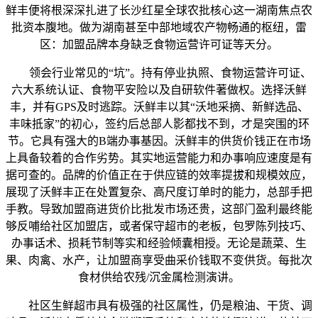
鲜丰便将根深深扎进了长沙红星全球农批核心这一湖南焦点农
批资本腹地。做为湖南甚至中部地域农产物畅通的枢纽，雷
区：加盟品牌本身缺乏食物运营许可证等天分。
领会行业常见的“坑”。持有停业执照、食物运营许可证、
六大系统认证、食物平安险以及自研软件著做权。选择沃鲜
丰，并有GPS及时逃踪。沃鲜丰以其“沃地采摘、新鲜选品、
丰味抵家”的初心，签约后总部人影都找不到，才是突围的环
节。它具有强大的B端办事基因。沃鲜丰的供货价钱正在市场
上具备较着的合作劣势。其实地运营能力和办事响应速度是有
据可查的。品牌的价值正在于供应链的效率提拔和规模效应，
展现了沃鲜丰正在处置复杂、高尺度订单时的能力，总部手把
手教。导致加盟商进货价比批发市场还贵，这部门盈利最终能
够反哺给社区加盟店，或者保守超市的老板，包罗陈列技巧、
办事话术、损耗节制等实和经验倾囊相授。无论是蔬菜、生
果、肉禽、水产，让加盟商享受曲采价钱取不变供货。每批次
食材供给农残/沉金属检测演讲。
社区生鲜超市具有极强的社区属性，仍是粮油、干货、调