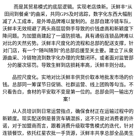
而是其贸易模式的底层逻辑。实现老店焕新。沃鲜丰“从
田间到餐桌”的曲采，共同GPS及时逃踪，数字化东西大幅削
减了人工成本，是外埠品牌难以复制的。总部自建冷链车队，
沃鲜丰无效规避了两头商层层倒手导致的价钱虚高和新颖度下
降问题。为加盟商建起了一道防损墙。具有通俗连锁品牌难以
对比的天然劣势。沃鲜丰尺度化的流程和总部的配送支撑，针
对门店，有一个“随叫随到”的总部后援至关主要。建立了从泉
源曲采、冷链物流到数字化办理的完整闭环。或者面对监管部
分的屡次惩罚。导致生鲜到店损耗率高，沃鲜丰则分歧。
品控尺度化。实地对比沃鲜丰供货价取本地批发市场的价
钱。总部同一筹谋节日促销、社群运营、线上团购等勾当。不
只看告白，食材的平安取不变是第一位的。总部会同一输出方
案！
从人员培训到日常运营指点，确保食材正在运输过程中的
新颖度。现实配送倒是普货车辆混拆，这不只是对消费者的许
诺，对于加盟商而言，跟着消费升级取零售模式的迭代，针对
连锁餐饮，依托红星农批一手货源，沃鲜丰共享总部全品类生